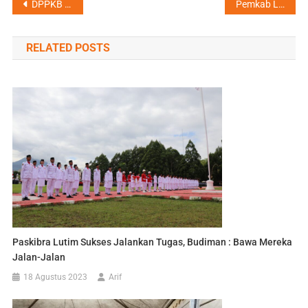
Navigasi
DPPKB Lutim Gelar Sosialisasi “Menjadi Orang Tua Hebat” untuk Kader BKB
Pemkab Lutim dan BPS Canangkan Desa Baruga Sebagai Desa Cantik 2025
pos
RELATED POSTS
Paskibra Lutim Sukses Jalankan Tugas, Budiman : Bawa Mereka
Jalan-Jalan
18 Agustus 2023
Arif