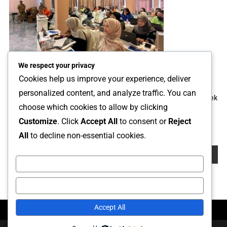
We respect your privacy
Cookies help us improve your experience, deliver
personalized content, and analyze traffic. You can
DPMPTSP Lutim Perkuat Kepatuhan Pelaku Usaha Lewat Bimtek
choose which cookies to allow by clicking
LKPM Dan Sosialisasi SIMPADI PTSP
Customize
. Click
Accept All
to consent or
Reject
7 Juli 2026
Arif
All
to decline non-essential cookies.
Cari
Cari
Customize
Reject All
Accept All