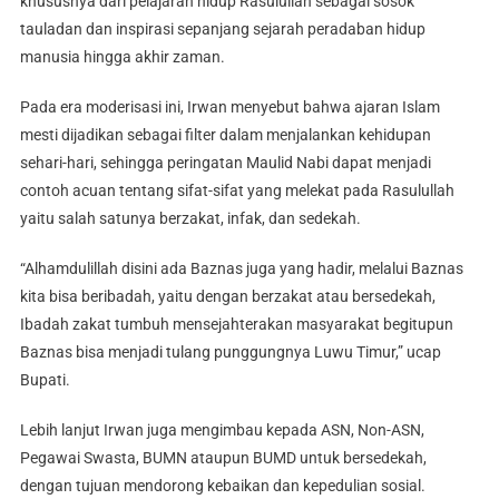
khususnya dari pelajaran hidup Rasulullah sebagai sosok
tauladan dan inspirasi sepanjang sejarah peradaban hidup
manusia hingga akhir zaman.
Pada era moderisasi ini, Irwan menyebut bahwa ajaran Islam
mesti dijadikan sebagai filter dalam menjalankan kehidupan
sehari-hari, sehingga peringatan Maulid Nabi dapat menjadi
contoh acuan tentang sifat-sifat yang melekat pada Rasulullah
yaitu salah satunya berzakat, infak, dan sedekah.
“Alhamdulillah disini ada Baznas juga yang hadir, melalui Baznas
kita bisa beribadah, yaitu dengan berzakat atau bersedekah,
Ibadah zakat tumbuh mensejahterakan masyarakat begitupun
Baznas bisa menjadi tulang punggungnya Luwu Timur,” ucap
Bupati.
Lebih lanjut Irwan juga mengimbau kepada ASN, Non-ASN,
Pegawai Swasta, BUMN ataupun BUMD untuk bersedekah,
dengan tujuan mendorong kebaikan dan kepedulian sosial.