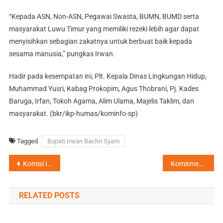
“Kepada ASN, Non-ASN, Pegawai Swasta, BUMN, BUMD serta
masyarakat Luwu Timur yang memiliki rezeki lebih agar dapat
menyisihkan sebagian zakatnya untuk berbuat baik kepada
sesama manusia,” pungkas Irwan.
Hadir pada kesempatan ini, Plt. Kepala Dinas Lingkungan Hidup,
Muhammad Yusri, Kabag Prokopim, Agus Thobrani, Pj. Kades
Baruga, Irfan, Tokoh Agama, Alim Ulama, Majelis Taklim, dan
masyarakat. (bkr/ikp-humas/kominfo-sp)
Tagged
Bupati Irwan Bachri Syam
Navigasi
Komisi III DPRD Lutim Tinjau TPA, Temukan Lokasi di Kecamatan Burau Sudah Tidak Layak
Komitmen Bupati Irwan: Atlet Lutim Tidak Akan Ditinggalkan, Akan Dibina dan Dijaga
pos
RELATED POSTS