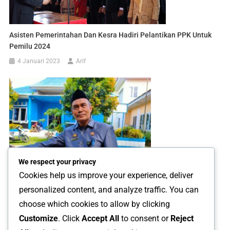
Asisten Pemerintahan Dan Kesra Hadiri Pelantikan PPK Untuk
Pemilu 2024
4 Januari 2023
Arif
We respect your privacy
Cookies help us improve your experience, deliver
personalized content, and analyze traffic. You can
Masalah Peternakan Ayam Potong, DPKP Lutim Sarankan
choose which cookies to allow by clicking
Relokasi
Customize
. Click
Accept All
to consent or
Reject
16 Mei 2024
Arif