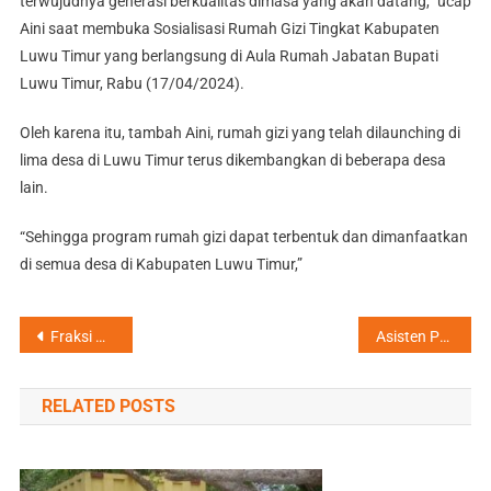
terwujudnya generasi berkualitas dimasa yang akan datang,” ucap
Aini saat membuka Sosialisasi Rumah Gizi Tingkat Kabupaten
Luwu Timur yang berlangsung di Aula Rumah Jabatan Bupati
Luwu Timur, Rabu (17/04/2024).
Oleh karena itu, tambah Aini, rumah gizi yang telah dilaunching di
lima desa di Luwu Timur terus dikembangkan di beberapa desa
lain.
“Sehingga program rumah gizi dapat terbentuk dan dimanfaatkan
di semua desa di Kabupaten Luwu Timur,”
Navigasi
Fraksi Nasdem Soroti Rekrutmen Tenaga Kerja , Disnaker Sebagai Perwakilan Pemerintah Dianggap Belum Maksimal
Asisten Pemerintahan dan Kesra Buka Sosialisasi Rumah Gizi Tingkat Kabupaten
pos
RELATED POSTS