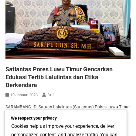
Satlantas Pores Luwu Timur Gencarkan
Edukasi Tertib Lalulintas dan Etika
Berkendara
Arif
19 Januari 2023
SARAMBANG.ID- Satuan Lalulintas (Satlantas) Polres Luwu Timur
gencarkan gerakan sosialisasi kepada masyarakat yang
We respect your privacy
terorganisir hingga ke masyarakat yang non organisir tentang
Cookies help us improve your experience, deliver
tertib berlalulintas. Kasat Lantas Polres Luwu Timur, Iptu
personalized content, and analyze traffic. You can