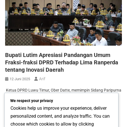
Bupati Lutim Apresiasi Pandangan Umum
Fraksi-fraksi DPRD Terhadap Lima Ranperda
tentang Inovasi Daerah
Arif
12 Juni 2025
Ketua DPRD Luwu Timur, Ober Datte, memimpin Sidang Paripurna
dengan agenda Jawaban Bupati atas Pandangan Umum Fraksi-
We respect your privacy
fraksi terhadap lima Rancangan Peraturan Daerah (Ranperda).
Cookies help us improve your experience, deliver
Kamis 12 Juni 2025. Bupati Lutim, Irwan Bachry Syam
personalized content, and analyze traffic. You can
menyampaikan apresiasi atas masukan dan pandangan, serta
choose which cookies to allow by clicking
dukungan oleh seluruh fraksi-fraksi dalam menyikapi ke lima