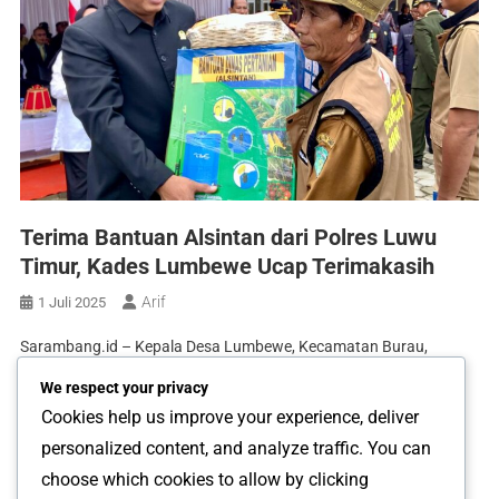
Terima Bantuan Alsintan dari Polres Luwu
Timur, Kades Lumbewe Ucap Terimakasih
Arif
1 Juli 2025
Sarambang.id – Kepala Desa Lumbewe, Kecamatan Burau,
menyampaikan ucapan terima kasih atas bantuan alat dan
We respect your privacy
sarana pertanian (alsintan) yang diberikan oleh Kepolisian Resor
Cookies help us improve your experience, deliver
(Polres) Luwu Timur. Penyerahan bantuan tersebut dilakukan
personalized content, and analyze traffic. You can
secara simbolis di halaman Mapolres Luwu Timur, Senin
choose which cookies to allow by clicking
(1/7/2025), sebagai bagian dari rangkaian upacara peringatan