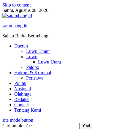
Skip to content
Sabtu, Agustus 08, 2026
sarambang.id
Sajian Berita Berimbang
Daerah
Luwu Timur
Luwu
Luwu Utara
Palopo
Hukum & Kriminal
Peristiwa
Politik
Nasional
Olahraga
Redaksi
Contact
Tentang Kami
site mode button
Cari untuk: