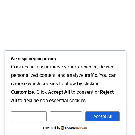
bagi masyarakat khususnya di Luwu Timur.(*)
Tagged
JMSI Luwu Timur
Navigasi
Bupati Luwu Timur Terima Penghargaan dari PGRI Sulsel atas Dukungan terhadap Guru
pos
RELATED POSTS
We respect your privacy
Cookies help us improve your experience, deliver
personalized content, and analyze traffic. You can
Pasca Longsor Di Maliwowo, Pemkab
Jelang Kunke
choose which cookies to allow by clicking
Lutim Salurkan Bantuan Ke Warga
Budiman Tin
Customize
. Click
Accept All
to consent or
Reject
Terdampak
29 Maret 20
All
to decline non-essential cookies.
3 April 2023
Arif
Customize
Reject All
Accept All
Powered by