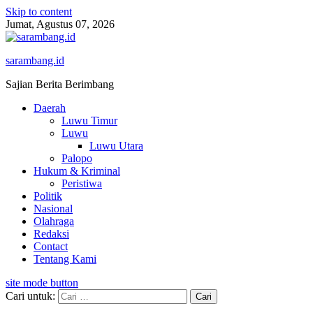
Skip to content
Jumat, Agustus 07, 2026
sarambang.id
Sajian Berita Berimbang
Daerah
Luwu Timur
Luwu
Luwu Utara
Palopo
Hukum & Kriminal
Peristiwa
Politik
Nasional
Olahraga
Redaksi
Contact
Tentang Kami
site mode button
Cari untuk: