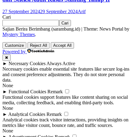
27 September 2024
29 September 2024
Arif
Cari
Cari
Sajian Berira Berimbang (sarambang.id)
|
Theme: News Portal by
Mystery Themes
.
Customize
Reject All
Accept All
Powered by
✖
►
Necessary Cookies
Always Active
Necessary cookies enable essential site features like secure log-ins
and consent preference adjustments. They do not store personal
data.
None
►
Functional Cookies
Remark
Functional cookies support features like content sharing on social
media, collecting feedback, and enabling third-party tools.
None
►
Analytical Cookies
Remark
Analytical cookies track visitor interactions, providing insights on
metrics like visitor count, bounce rate, and traffic sources.
None
►
Advertisement Cookies
Remark