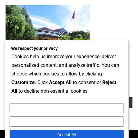
We respect your privacy
Cookies help us improve your experience, deliver
personalized content, and analyze traffic. You can
Besok, DPRD Lutim Fasilitasi Warga Lampia Bahas Polemik
choose which cookies to allow by clicking
Lahan Kompensasi DAM Karebbe Lewat RDP
Customize
. Click
Accept All
to consent or
Reject
29 September 2025
Arif
All
to decline non-essential cookies.
Cari
Cari
Customize
Reject All
Accept All