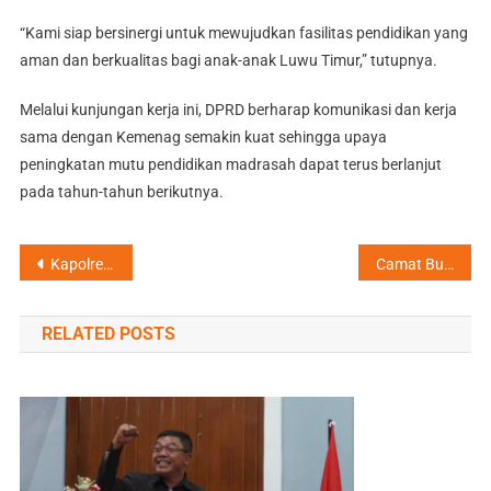
“Kami siap bersinergi untuk mewujudkan fasilitas pendidikan yang
aman dan berkualitas bagi anak-anak Luwu Timur,” tutupnya.
Melalui kunjungan kerja ini, DPRD berharap komunikasi dan kerja
sama dengan Kemenag semakin kuat sehingga upaya
peningkatan mutu pendidikan madrasah dapat terus berlanjut
pada tahun-tahun berikutnya.
Navigasi
Kapolres Lakukan Koordinasi ke BPBD Lutim, Perkuat Langkah Antisipasi dan Kesiapsiagaan
Camat Burau Lakukan Grand Opening Makanan Bergizi Gratis di Desa Jalajja
pos
RELATED POSTS