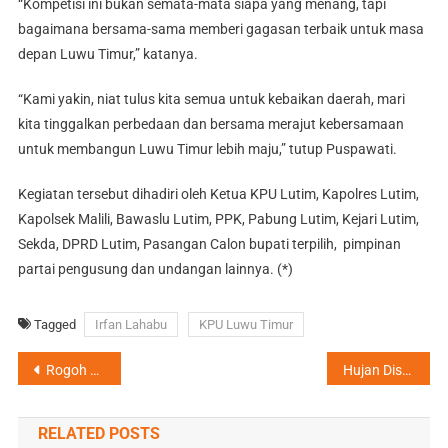
“Kompetisi ini bukan semata-mata siapa yang menang, tapi
bagaimana bersama-sama memberi gagasan terbaik untuk masa
depan Luwu Timur,” katanya.
“Kami yakin, niat tulus kita semua untuk kebaikan daerah, mari
kita tinggalkan perbedaan dan bersama merajut kebersamaan
untuk membangun Luwu Timur lebih maju,” tutup Puspawati.
Kegiatan tersebut dihadiri oleh Ketua KPU Lutim, Kapolres Lutim,
Kapolsek Malili, Bawaslu Lutim, PPK, Pabung Lutim, Kejari Lutim,
Sekda, DPRD Lutim, Pasangan Calon bupati terpilih, pimpinan
partai pengusung dan undangan lainnya. (*)
Tagged
Irfan Lahabu
KPU Luwu Timur
Navigasi
Rogoh APBD Rp4,9 Miliar, Polisi Didesak Lakukan Penyelidikan Proyek SPAM IKK di Luwu Timur yang Ambruk
Hujan Disertai Angin Kencang, Rumah Warga di Desa Harapan Rusak Parah Tertimpa Pohon Tumbang
pos
RELATED POSTS