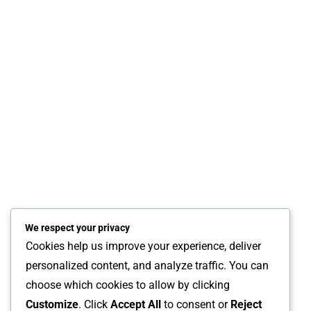
pos
RELATED POSTS
Anggota DPRD Lutim, Bangkit Revormansyah Paratama, Hadiri
Peringatan Maulid Nabi Di Desa Kawata
23 September 2024
Redaksi
Ketua DPRD Terima Penyerahan Ranperda Pertanggungjawaban
Pelaksanaan APBD 2023
20 Juni 2024
Arif
We respect your privacy
Cookies help us improve your experience, deliver
personalized content, and analyze traffic. You can
Sekretariat DPRD Luwu Timur Pasang Monitor Mini Untuk
choose which cookies to allow by clicking
Informasi Agenda Anggota
Customize
. Click
Accept All
to consent or
Reject
4 Maret 2024
Arif