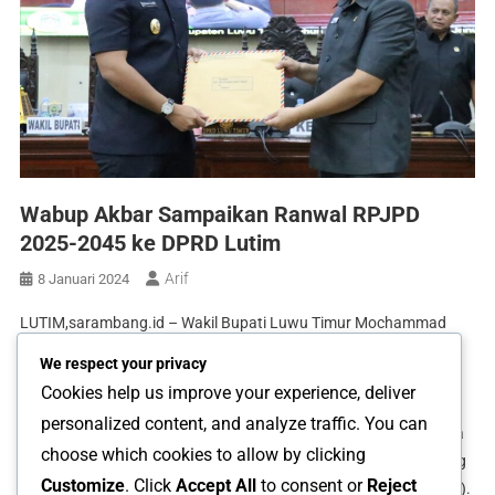
Wabup Akbar Sampaikan Ranwal RPJPD
2025-2045 ke DPRD Lutim
Arif
8 Januari 2024
LUTIM,sarambang.id – Wakil Bupati Luwu Timur Mochammad
Akbar Andi Leluasa menyampaikan Rancangan Awal (Ranwal)
We respect your privacy
Rencana Pembangunan Jangka Panjang Daerah (RPJPD) Tahun
Cookies help us improve your experience, deliver
2025-2045 kepada DPRD Kabupaten Luwu Timur. Penyampaian
personalized content, and analyze traffic. You can
Ranwal RPJPD disampaikan Wakil Bupati pada Sidang Paripurna
choose which cookies to allow by clicking
ke 2 untuk masa sidang kedua tahun sidang 2023/2024 di Ruang
Customize
. Click
Accept All
to consent or
Reject
Sidang Paripurna Gedung DPRD Luwu Timur, Senin (08/01/2024).