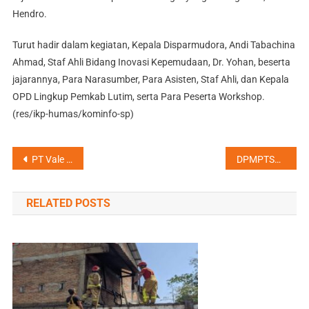
Hendro.
Turut hadir dalam kegiatan, Kepala Disparmudora, Andi Tabachina
Ahmad, Staf Ahli Bidang Inovasi Kepemudaan, Dr. Yohan, beserta
jajarannya, Para Narasumber, Para Asisten, Staf Ahli, dan Kepala
OPD Lingkup Pemkab Lutim, serta Para Peserta Workshop.
(res/ikp-humas/kominfo-sp)
Navigasi
PT Vale Dorong Kesadaran Kesehatan Melalui Lomba Bebas Jentik
DPMPTSP Lutim Sosialisasi Pengawasan dan Perizinan Berusaha Berbasis Resiko
pos
RELATED POSTS