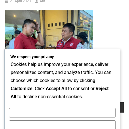
21 April 2023
Arif
We respect your privacy
Cookies help us improve your experience, deliver
personalized content, and analyze traffic. You can
Hingga Kondisi Di Luwu Membaik, Relawan PT CLM Akan
choose which cookies to allow by clicking
Standby Di Lokasi Bencana
Customize
. Click
Accept All
to consent or
Reject
5 Mei 2024
Arif
All
to decline non-essential cookies.
Cari
Cari
Customize
Reject All