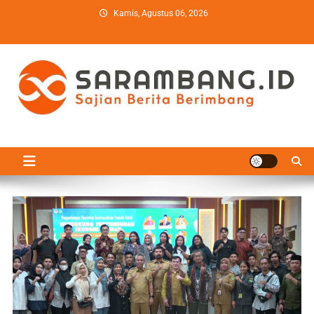
Skip
Kamis, Agustus 06, 2026
to
content
sarambang.id
Sajian Berita Berimbang