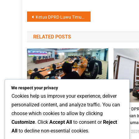
Navigasi
Ketua DPRD Luwu Timur Pastikan Pembayaran Kompensasi PT Vale Berjalan Transparan dan Tepat Sasaran
pos
RELATED POSTS
We respect your privacy
Hanya Dihadiri 13 Dewan, Rapat
Cookies help us improve your experience, deliver
Paripurna DPRD Di Skorsing
personalized content, and analyze traffic. You can
8 Juli 2024
Arif
Banggar DPR
choose which cookies to allow by clicking
Tingkatkan I
Customize
. Click
Accept All
to consent or
Reject
Kelola Ruma
All
to decline non-essential cookies.
14 Juli 202