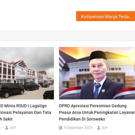
Kompensasi Warga Terdampak Tumpahan Minyak PT Vale Indonesia Mulai Disalurkan
D Minta RSUD I Lagaligo
DPRD Apresiasi Peresmian Gedung
novasi Pelayanan Dan Tata
Peasa Aroa Untuk Peningkatan Layana
h Sakit
Pendidikan Di Sorowako
6
Arif
4 Desember 2025
Arif