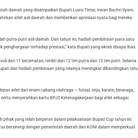
ntah daerah yang disampaikan Bupati Luwu Timur, Irwan Bachri Syam,
rkan atlet asli daerah dan memberikan apresiasi nyata bagi mereka
ah putra-putri asli daerah. Dan tahun ini, hadiah pembinaan juara satu
uk penghargaan terhadap prestasi,” kata Bupati yang akrab disapa Ibas.
li dari 11 kecamatan, terdiri dari 12 tim putra dan 12 tim putri. Selama
 Bupati dan hadiah pembinaan yang nilainya meningkat dibandingkan tah
s atlet dari enam cabang olahraga — futsal, tinju, karate, binaraga,
v, serta menyerahkan kartu BPJS Ketenagakerjaan bagi atlet sebagai
pihak yang telah berperan dalam pelaksanaan Bupati Cup tahun ini.
erus bersinergi dengan pemerintah daerah dan KONI dalam memperkuat