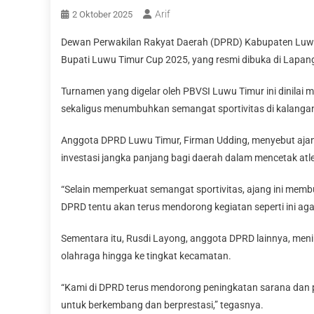
Arif
2 Oktober 2025
Dewan Perwakilan Rakyat Daerah (DPRD) Kabupaten Luw
Bupati Luwu Timur Cup 2025, yang resmi dibuka di Lapan
Turnamen yang digelar oleh PBVSI Luwu Timur ini dinilai
sekaligus menumbuhkan semangat sportivitas di kalanga
Anggota DPRD Luwu Timur, Firman Udding, menyebut ajang
investasi jangka panjang bagi daerah dalam mencetak atle
“Selain memperkuat semangat sportivitas, ajang ini me
DPRD tentu akan terus mendorong kegiatan seperti ini aga
Sementara itu, Rusdi Layong, anggota DPRD lainnya, men
olahraga hingga ke tingkat kecamatan.
“Kami di DPRD terus mendorong peningkatan sarana dan 
untuk berkembang dan berprestasi,” tegasnya.