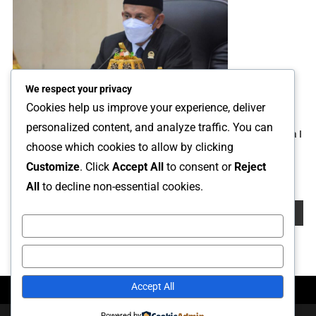
We respect your privacy
Cookies help us improve your experience, deliver
personalized content, and analyze traffic. You can
Perusahaan Pertambangan Mendominasi Di Lutim, Wakil Ketua I
choose which cookies to allow by clicking
DPRD Luwu Timur Ingatkan Ancaman Terhadap Lingkungan
Customize
. Click
Accept All
to consent or
Reject
6 Maret 2024
Arif
All
to decline non-essential cookies.
Cari
Cari
Customize
Reject All
Accept All
Powered by