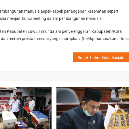
 pembangunan manusia aspek-aspek penanganan kesehatan seperti
lansia menjadi kunci penting dalam pembangunan manusia.
rintah Kabupaten Luwu Timur dalam penyelenggaran Kabupaten/Kota
 dan meraih prestasi sesuai yang diharapkan. (be/ikp-humas/kominfo-s
Bupati Lutim Buka Sosialisasi Pengurangan Polusi Plastik dan Pelatihan Daur Ulang Sampah