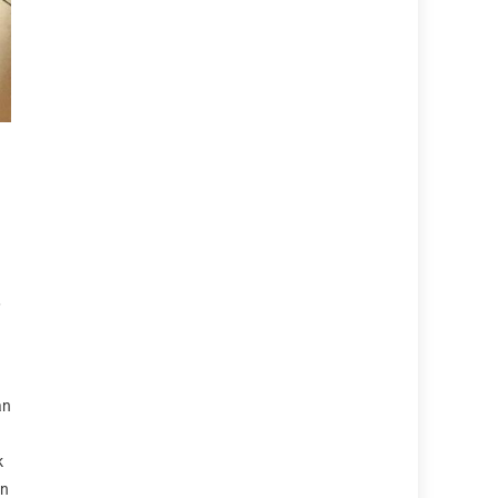
,
an
k
an