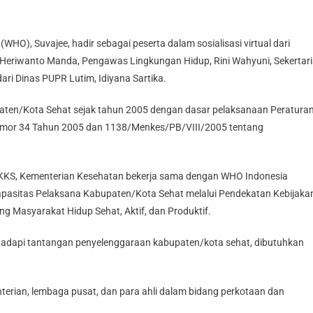
WHO), Suvajee, hadir sebagai peserta dalam sosialisasi virtual dari
m, Heriwanto Manda, Pengawas Lingkungan Hidup, Rini Wahyuni, Sekertari
ri Dinas PUPR Lutim, Idiyana Sartika.
aten/Kota Sehat sejak tahun 2005 dengan dasar pelaksanaan Peratura
omor 34 Tahun 2005 dan 1138/Menkes/PB/VIII/2005 tentang
KKS, Kementerian Kesehatan bekerja sama dengan WHO Indonesia
asitas Pelaksana Kabupaten/Kota Sehat melalui Pendekatan Kebijaka
 Masyarakat Hidup Sehat, Aktif, dan Produktif.
adapi tantangan penyelenggaraan kabupaten/kota sehat, dibutuhkan
nterian, lembaga pusat, dan para ahli dalam bidang perkotaan dan