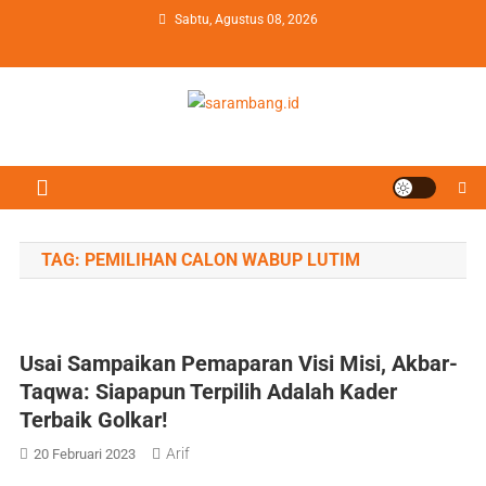
Skip
Sabtu, Agustus 08, 2026
to
content
sarambang.id
Sajian Berita Berimbang
TAG:
PEMILIHAN CALON WABUP LUTIM
Usai Sampaikan Pemaparan Visi Misi, Akbar-
Taqwa: Siapapun Terpilih Adalah Kader
Terbaik Golkar!
Arif
20 Februari 2023