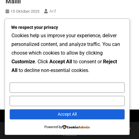
Malili
Arif
15 Oktober 2025
Operasi gabungan antara Kantor Bea Cukai Malili dan Satuan
We respect your privacy
Polisi Pamong Praja (Satpol PP) Kabupaten Luwu Timur kembali
Cookies help us improve your experience, deliver
membuahkan hasil. Dalam kegiatan penertiban Barang Kena
personalized content, and analyze traffic. You can
Cukai (BKC) ilegal yang digelar di Kecamatan Malili, Rabu
choose which cookies to allow by clicking
(15/10/2025), petugas berhasil mengamankan 92.200 batang
Customize
. Click
Accept All
to consent or
Reject
rokok ilegal dari berbagai merek. Jenis pelanggaran yang
All
to decline non-essential cookies.
ditemukan bervariasi, mulai dari rokok tanpa pita […]
Baca Selengkapnya
Customize
Reject All
Accept All
Powered by
Sajian Berira Berimbang (sarambang.id)
|
Theme: News Portal by
Mystery
Themes
.