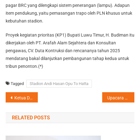
pagar BRC yang dilengkapi sistem penerangan (lampu). Adapun
item pendukung, yaitu pemasangan trapo oleh PLN khusus untuk
kebutuhan stadion.
Proyek kegiatan prioritas (KP1) Bupati Luwu Timur, H. Budiman itu
dikerjakan oleh PT. Arafah Alam Sejahtera dan Konsultan
pengawas, CV. Duta Kontruksi dan rencananya tahun 2025
mendatang bakal dilanjutkan pembangunan tahap kedua untuk
tribun penonton.(*)
Tagged
Stadion Andi Hasan Opu To Hatta
Navigasi
Ketua DPRD Aripin Hadiri HUT Kemenkumham di Makassar
Upacara HUT RI 78 di Lutim Berlangsung Hikmat, Peserta Aubade Libatkan 1.000 Pelajar SMP
pos
RELATED POSTS