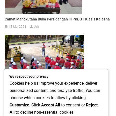
Camat Mangkutana Buka Persidangan III PKBGT Klasis Kalaena
18 Mei 2024
Arif
We respect your privacy
Cookies help us improve your experience, deliver
personalized content, and analyze traffic. You can
PT CLM Komitmen Bantu Akses Pendidikan Di Wilayah
choose which cookies to allow by clicking
Pemberdayaan
Customize
. Click
Accept All
to consent or
Reject
20 Januari 2023
Arif
All
to decline non-essential cookies.