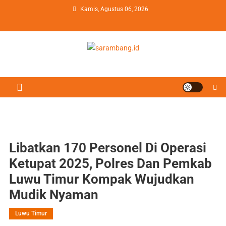
Skip
Kamis, Agustus 06, 2026
to
content
sarambang.id
Sajian Berita Berimbang
Libatkan 170 Personel Di Operasi
Ketupat 2025, Polres Dan Pemkab
Luwu Timur Kompak Wujudkan
Mudik Nyaman
Luwu Timur