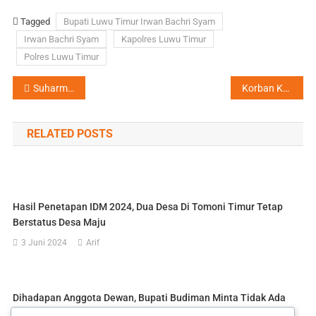
Tagged
Bupati Luwu Timur Irwan Bachri Syam
Irwan Bachri Syam
Kapolres Luwu Timur
Polres Luwu Timur
Navigasi
Suharman Resmi Pimpin Apdesi Luwu Timur, SK Diserahkan Langsung oleh Ketua Apdesi Pusat
Korban Kecewa, PN Palopo Hanya Vonis Terdakwa Perselingkuhan Empat Bulan Percobaan
pos
RELATED POSTS
Hasil Penetapan IDM 2024, Dua Desa Di Tomoni Timur Tetap
Berstatus Desa Maju
3 Juni 2024
Arif
Dihadapan Anggota Dewan, Bupati Budiman Minta Tidak Ada
Aset Daerah Yang Mangkrak