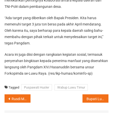
menekankan pentingnya kolaborasi antara kepala daerah dan
TNI-Polri dalam pembangunan desa.
“Ada target yang diberikan oleh Bapak Presiden. Kita harus
memenuhi target 3 juta ton beras pada akhir April mendatang.
Oleh karena itu, saya berharap para kepala daerah saling bahu-
membahu dengan pihak terkait untuk menyelesaikan target ini,”
tegas Pangdam.
Acara ini juga diisi dengan rangkaian kegiatan sosial, termasuk
penyerahan bingkisan kepada penerima manfaat yang diserahkan
langsung oleh Pangdam XIV/Hasanuddin bersama unsur
Forkopimda se-Luwu Raya. (res/ikp-humas/kominfo-sp)
Tagged
Puspawati Husler
Wabup Luwu Timur
Navigasi
Rusdi Masse Amanahkan Hardiansyah Nahkodai IMI Luwu Timur
Bupati Luwu Timur Harap HIPMI Jadi Mitra Strategis Pembangunan Daerah
pos