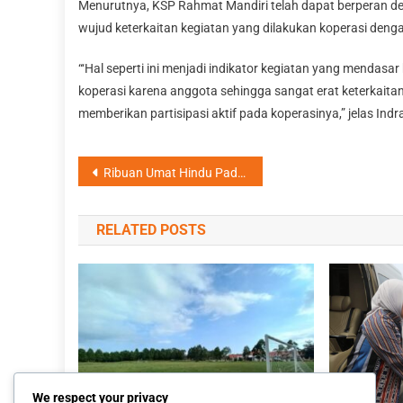
Menurutnya, KSP Rahmat Mandiri telah dapat berperan d
wujud keterkaitan kegiatan yang dilakukan koperasi den
“‘Hal seperti ini menjadi indikator kegiatan yang mendas
koperasi karena anggota sehingga sangat erat keterkaita
memberikan partisipasi aktif pada koperasinya,” jelas I
Navigasi
Ribuan Umat Hindu Padati Lapangan Tomoni Timur dalam Perayaan Dharma Santi 1947 Saka
pos
RELATED POSTS
We respect your privacy