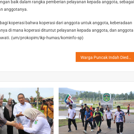
engan baik dalam rangka pemberian pelayanan kepada anggota, sebagai
gan anggotanya.
ar bagi koperasi bahwa koperasi dari anggota untuk anggota, keberadaan
nnya di mana koperasi dituntut pelayanan kepada anggota, dan anggota
ndrawati. (um/prokopim/ikp-humas/kominfo-sp)
Warga Puncak Indah Diedukasi Tentang Pentingnya Menjaga Kesehatan Gigi dan Mulut