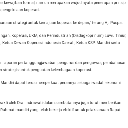
dar kewajiban formal, namun merupakan wujud nyata penerapan prinsip
 pengelolaan koperasi.
canaan strategi untuk kemajuan koperasi ke depan,” terang Hj. Puspa.
gangan, Koperasi, UKM, dan Perindustrian (Disdagkoprinum) Luwu Timur,
, Ketua Dewan Koperasi Indonesia Daerah, Ketua KSP. Mandiri serta
ian laporan pertanggungjawaban pengurus dan pengawas, pembahasan
an strategis untuk penguatan kelembagaan koperasi.
at Mandiri dapat terus memperkuat perannya sebagai wadah ekonomi
akili oleh Dra. Indrawati dalam sambutannya juga turut memberikan
Rahmat mandiri yang telah bekerja efektif untuk pelaksanaan Rapat