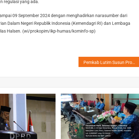
n regulasi yang ada.
6 sampai 09 September 2024 dengan menghadirkan narasumber dari
trian Dalam Negeri Republik Indonesia (Kemendagri RI) dan Lembaga
elas Halsen. (wi/prokopim/ikp-humas/kominfo-sp)
Pemkab Lutim Susun Program Peningkatan Tenaga Kerja Serta Usung Program Tambang Pro Petani dan Nelayan