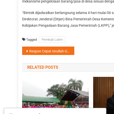
mekanisme pengelolaan barang/jasa di desa sesuai denga
“Bimtek dijadwalkan berlangsung selama 4 hari mulai 0
Direktorat Jenderal (Ditjen) Bina Pemerintah Desa Kemen
Kebijakan Pengadaan Barang Jasa Pemerintah (LKPP),” j
Tagged
Pemkab Lutim
Navigasi
Respon Cepat Isrullah-Usman Bantu Korban Terdampak Banjir di Togo Luwu Timur
pos
RELATED POSTS