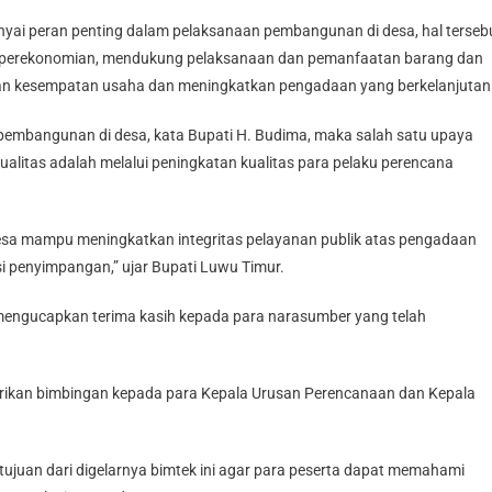
ai peran penting dalam pelaksanaan pembangunan di desa, hal terseb
 perekonomian, mendukung pelaksanaan dan pemanfaatan barang dan
an kesempatan usaha dan meningkatkan pengadaan yang berkelanjutan
pembangunan di desa, kata Bupati H. Budima, maka salah satu upaya
litas adalah melalui peningkatan kualitas para pelaku perencana
desa mampu meningkatkan integritas pelayanan publik atas pengadaan
i penyimpangan,” ujar Bupati Luwu Timur.
 mengucapkan terima kasih kepada para narasumber yang telah
rikan bimbingan kepada para Kepala Urusan Perencanaan dan Kepala
ujuan dari digelarnya bimtek ini agar para peserta dapat memahami